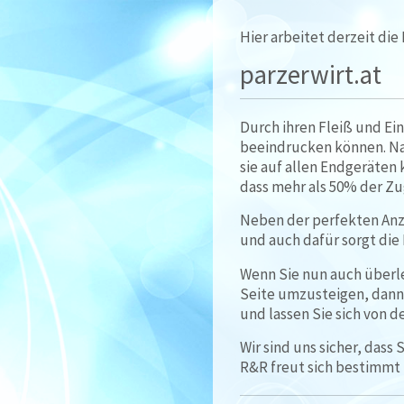
Hier arbeitet derzeit di
parzerwirt.at
Durch ihren Fleiß und Ei
beeindrucken können. Nat
sie auf allen Endgeräten
dass mehr als 50% der Zu
Neben der perfekten Anze
und auch dafür sorgt di
Wenn Sie nun auch überl
Seite umzusteigen, dann
und lassen Sie sich von 
Wir sind uns sicher, dass
R&R freut sich bestimmt 