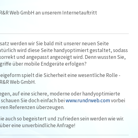
e R&R Web GmbH an unserem Internetauftritt
nsatz werden wir Sie bald mit unserer neuen Seite
ürlich wird diese Seite handyoptimiert gestaltet, sodass
 korrekt und angepasst angezeigt wird. Denn wussten Sie,
griffe über mobile Endgeräte erfolgen?
igeform spielt die Sicherheit eine wesentliche Rolle -
e R&R Web GmbH.
egen, auf eine sichere, moderne oder handyoptimierte
 schauen Sie doch einfach bei
www.rundrweb.com
vorbei
deren Referenzen überzeugen.
 Sie auch so begeistert und zufrieden sein werden wie wir.
über eine unverbindliche Anfrage!